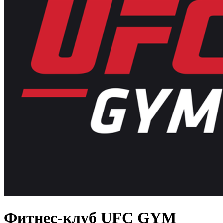
Фитнес-клуб UFC GYM