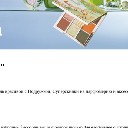
е"
дь красивой с Подружкой. Суперскидки на парфюмерию и аксес
 избранный ассортимент товаров только для владельцев дисконтн