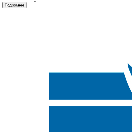
возможность забронировать путешествие, исходя из ваших
Подробнее
предпочтений!
Мы предлагаем групповые и индивидуальные туры, пляжные,
горнолыжные, свадебные и экскурсионные, туры по России и
за границу, организовываем корпоративные поездки и
активные спортивные мероприятия, гастрономические,
паломнические и оздоровительные туры, морские и речные
круизы и многое другое для любых целей, с любым способом
передвижения, для различных возрастных групп и любой
специфики поездки!
Менеджеры нашего агентства обладают большим
практическим опытом и знаниями и, при возникновении
вопросов, всегда помогут сделать правильный выбор, какую
бы точку на карте вы не выбрали!