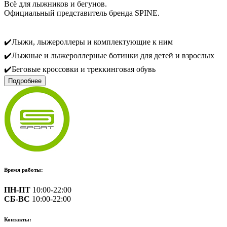
Всё для лыжников и бегунов.
Официальный представитель бренда SPINE.
✔️Лыжи, лыжероллеры и комплектующие к ним
✔️Лыжные и лыжероллерные ботинки для детей и взрослых
✔️Беговые кроссовки и треккинговая обувь
Подробнее
✔️Защитные шлемы и оптика
✔️Всесезонная одежда и аксессуары
✔️Средства для подготовки лыж - мази, парафины,
инструменты
Также в ассортименте такие бренды как: FISCHER, MOAX,
KV+, KÄSTLE, ONEWAY, SKIGO, VAUHTI, NORTHUG и др.
Время работы:
Экипируйтесь грамотно!
ПН-ПТ
10:00-22:00
СБ-ВС
10:00-22:00
Контакты: